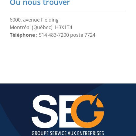
Où nous trouver
6000, avenue Fielding
Montréal (Québec) H3X1T4
Téléphone :
514 483-7200 poste 7724